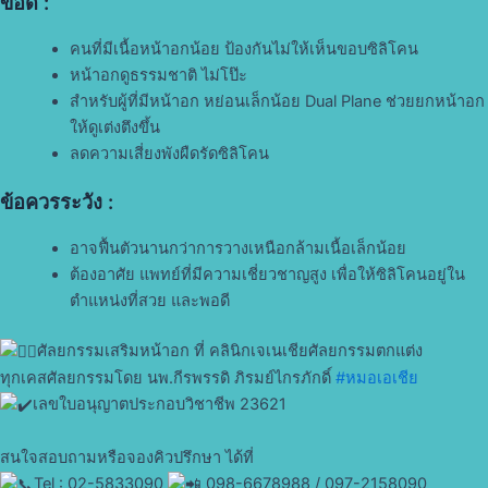
ข้อดี :
คนที่มีเนื้อหน้าอกน้อย ป้องกันไม่ให้เห็นขอบซิลิโคน
หน้าอกดูธรรมชาติ ไม่โป๊ะ
สำหรับผู้ที่มีหน้าอก หย่อนเล็กน้อย Dual Plane ช่วยยกหน้าอก
ให้ดูเต่งตึงขึ้น
ลดความเสี่ยงพังผืดรัดซิลิโคน
ข้อควรระวัง :
อาจฟื้นตัวนานกว่าการวางเหนือกล้ามเนื้อเล็กน้อย
ต้องอาศัย แพทย์ที่มีความเชี่ยวชาญสูง เพื่อให้ซิลิโคนอยู่ใน
ตำแหน่งที่สวย และพอดี
ศัลยกรรมเสริมหน้าอก ที่ คลินิกเจเนเชียศัลยกรรมตกแต่ง
ทุกเคสศัลยกรรมโดย นพ.กีรพรรดิ ภิรมย์ไกรภักดิ์
#หมอเอเชีย
เลขใบอนุญาตประกอบวิชาชีพ 23621
สนใจสอบถามหรือจองคิวปรึกษา ได้ที่
Tel : 02-5833090
098-6678988 / 097-2158090